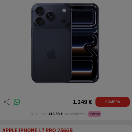
1.249 €
COMPRA
o 3 rate da
416.33 €
senza interessi.
APPLE IPHONE 17 PRO 256GB