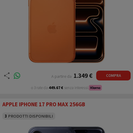
Cellulariusati.net è
Partner
TUTTI I DISPOSITIVI SUL SITO
SONO IN ESPOSIZIONE NEL
NEGOZIO DI P.LE LAGOSTA 10,
20124 MILANO
1.349 €
COMPRA
A partire da
o 3 rate da
449.67 €
senza interessi.
APPLE IPHONE 17 PRO MAX 256GB
3
PRODOTTI DISPONIBILI