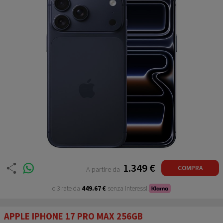
1.349 €
COMPRA
A partire da
o 3 rate da
449.67 €
senza interessi.
APPLE IPHONE 17 PRO MAX 256GB