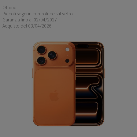
Ottimo
Piccoli segni in controluce sul vetro
Garanzia fino al 02/04/2027
Acquisto del 03/04/2026