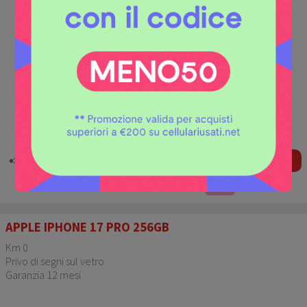
1.299 €
COMPRA
A partire da
o 3 rate da
433.00 €
senza interessi.
APPLE IPHONE 17 PRO 256GB
Km 0
Privo di segni sul vetro
Garanzia 12 mesi