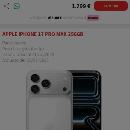
1.299 €
COMPRA
o 3 rate da
433.00 €
senza interessi.
APPLE IPHONE 17 PRO MAX 256GB
Pari al nuovo
Privo di segni sul vetro
Garanzia fino al 21/07/2028
Acquisto del 22/07/2026